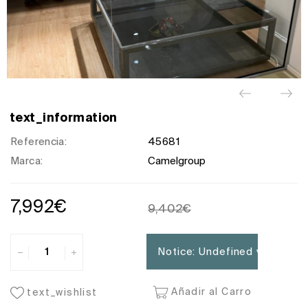
text_information
Referencia:
45681
Marca:
Camelgroup
7,992€
9,402€
Notice
: Undefined variable: 
Añadir al Carro
text_wishlist