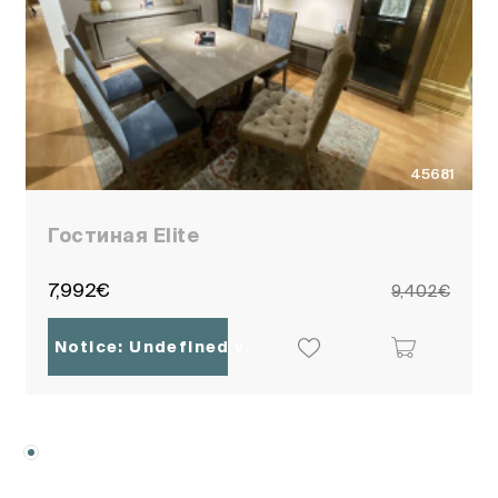
45681
Гостиная Elite
7,992€
9,402€
Notice
: Undefined variable: ocpoc_localisati