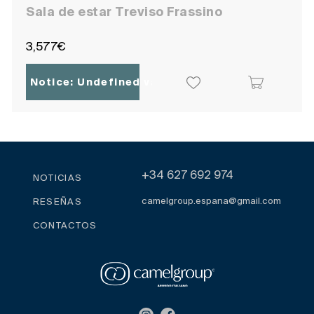
Sala de estar Treviso Frassino
3,577€
Notice
: Undefined variable: ocpoc_localisatio
+34 627 692 974
NOTICIAS
camelgroup.espana@gmail.com
RESEÑAS
CONTACTOS