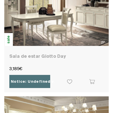
sale
27
Sala de estar Giotto Day
3,185€
Notice
: Undefined variable: ocpoc_localisatio