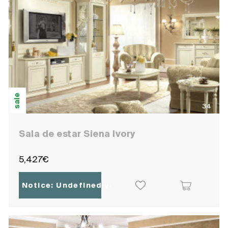
sale
34
Sala de estar Siena Ivory
5,427€
Notice
: Undefined variable: ocpoc_localisatio