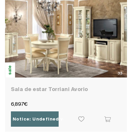
sale
33
Sala de estar Torriani Avorio
6,897€
Notice
: Undefined variable: ocpoc_localisatio