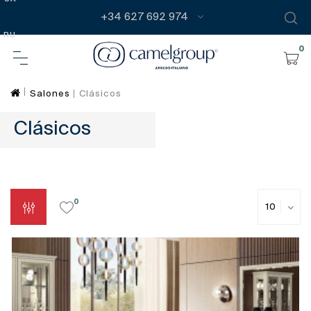
+34 627 692 974
RU
0
Salones
Clásicos
Clásicos
0
10