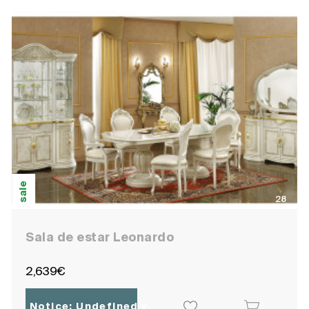
sale
28
Sala de estar Leonardo
2,639€
Notice
: Undefined variable: ocpoc_localisatio