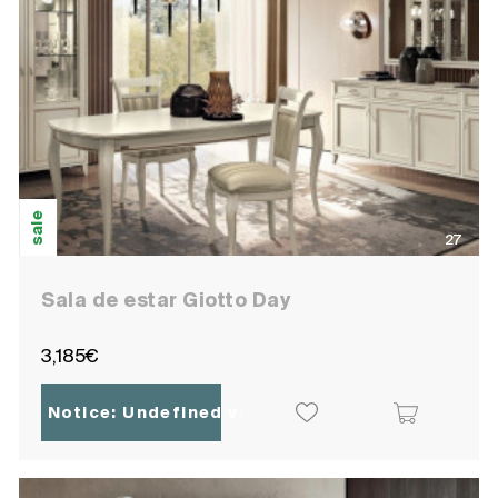
sale
27
Sala de estar Giotto Day
3,185€
Notice
: Undefined variable: ocpoc_localisatio