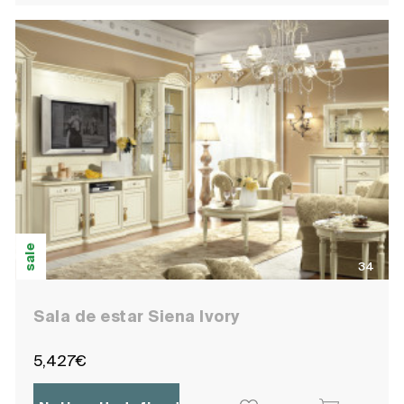
sale
34
Sala de estar Siena Ivory
5,427€