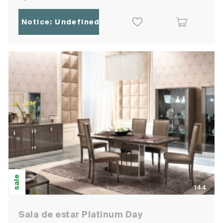
Notice
: Undefined variable: ocpoc_localisatio
sale
144
Sala de estar Platinum Day