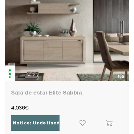
sale
155
Sala de estar Elite Sabbia
4,036€
Notice
: Undefined variable: ocpoc_localisatio