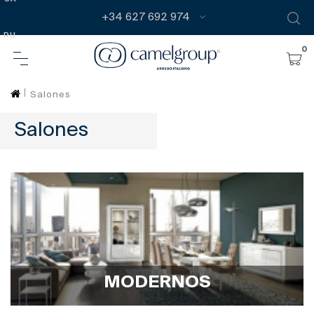
+34 627 692 974
RU
0
Salones
Salones
MODERNOS