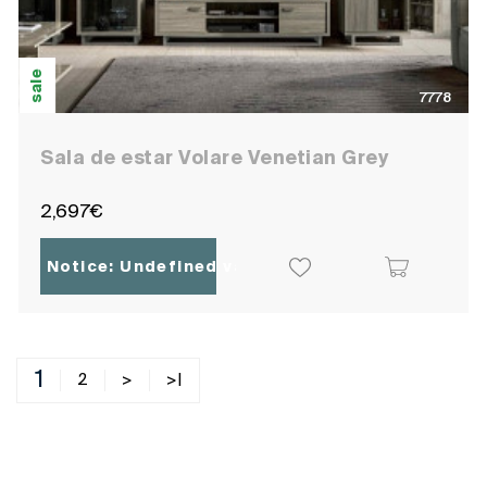
sale
7778
Sala de estar Volare Venetian Grey
2,697€
Notice
: Undefined variable: ocpoc_localisatio
1
2
>
>|