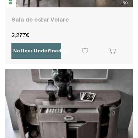
159
Sala de estar Volare
2,277€
Notice
: Undefined variable: ocpoc_localisatio