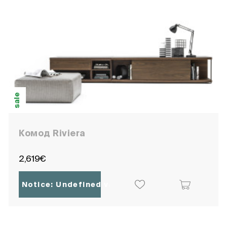
sale
566678
Комод Riviera
2,619€
Notice
: Undefined variable: ocpoc_localisatio