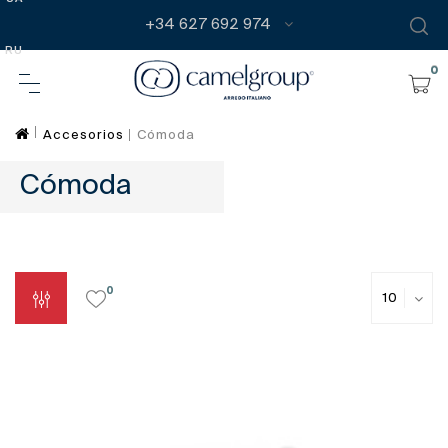
+34 627 692 974
RU
0
Accesorios
Cómoda
Cómoda
0
10