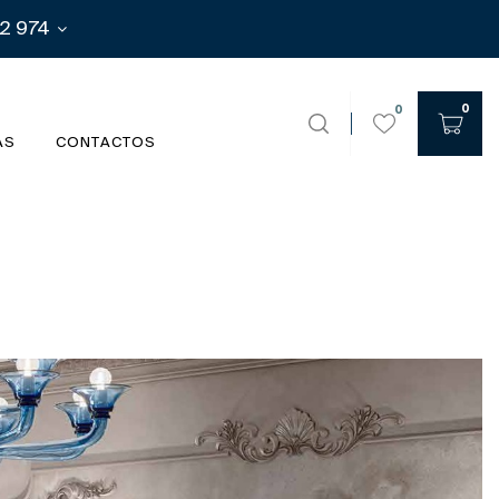
2 974
0
0
AS
CONTACTOS