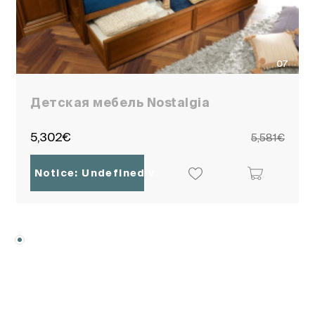
07
Детская мебель Nostalgia
5,302€
5,581€
Notice
: Undefined variable: ocpoc_localisati