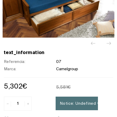
text_information
Referencia:
07
Marca:
Camelgroup
5,302€
5,581€
Notice
: Undefined variable: 